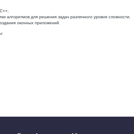
С++;
тки алгоритмов для решения задач различного уровня сложности;
создания оконных приложений.
ы: