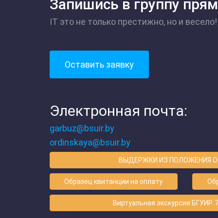
Запишись в группу прям
IT это не только престижно, но и весело!
Оставить заявку
Электронная почта:
garbuz@bsuir.by
ordinskaya@bsuir.by
ВЫДЕРЖКИ ИЗ ПОЛОЖЕНИЯ О
Образец квитанции на оплату
Обр
Виртуальная экскурсия БГУИР. 7